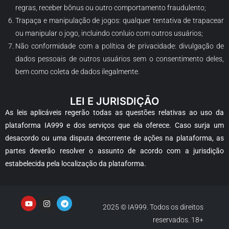
regras, receber bônus ou outro comportamento fraudulento;
Trapaça e manipulação de jogos: qualquer tentativa de trapacear
ou manipular o jogo, incluindo conluio com outros usuários;
Não conformidade com a política de privacidade: divulgação de
dados pessoais de outros usuários sem o consentimento deles,
bem como coleta de dados ilegalmente.
LEI E JURISDIÇÃO
As leis aplicáveis regerão todas as questões relativas ao uso da
plataforma IA999 e dos serviços que ela oferece. Caso surja um
desacordo ou uma disputa decorrente de ações na plataforma, as
partes deverão resolver o assunto de acordo com a jurisdição
estabelecida pela localização da plataforma.
2025 © IA999. Todos os direitos
reservados. 18+