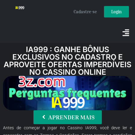
Cadastre-se
Login
IA999 : GANHE BÔNUS
EXCLUSIVOS NO CADASTRO E
APROVEITE OFERTAS IMPERDÍVEIS
NO CASSINO ONLINE
APRENDER MAIS
Antes de começar a jogar no Cassino
IA999
, você deve ler e